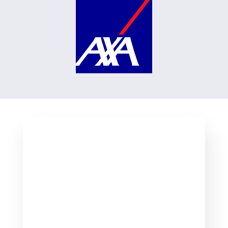
TARIFS DÉPANNAGE
IDF
Nos
tarifs de dépannage et remorquage
en Seine Saint Denis 93
sont
transparents.