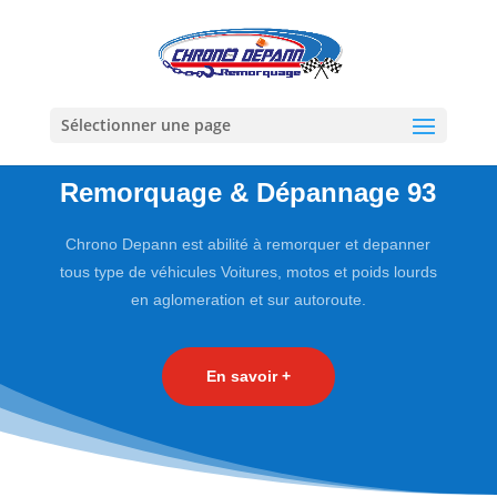
Sélectionner une page
Remorquage & Dépannage 93
Chrono Depann est abilité à remorquer et depanner
tous type de véhicules Voitures, motos et poids lourds
en aglomeration et sur autoroute.
En savoir +