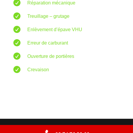

Réparation mécanique

Treuillage – grutage

Enlèvement d’épave VHU

Erreur de carburant

Ouverture de portières

Crevaison
Chrono Depann : Spécialiste du remorquage de