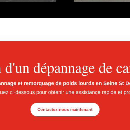
 d'un dépannage de c
nnage et remorquage de poids lourds en Seine St D
uez ci-dessous pour obtenir une assistance rapide et pro
Contactez-nous maintenant