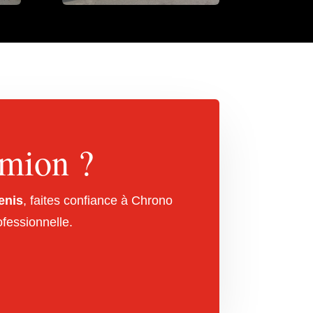
amion ?
enis
, faites confiance à Chrono
fessionnelle.