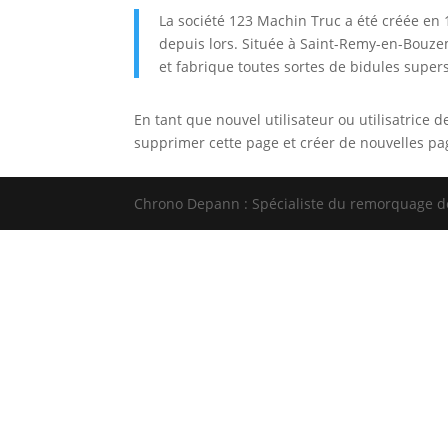
La société 123 Machin Truc a été créée en 
depuis lors. Située à Saint-Remy-en-Bouze
et fabrique toutes sortes de bidules sup
En tant que nouvel utilisateur ou utilisatrice
supprimer cette page et créer de nouvelles pa
Chrono Depann : Spécialiste du remorquage de