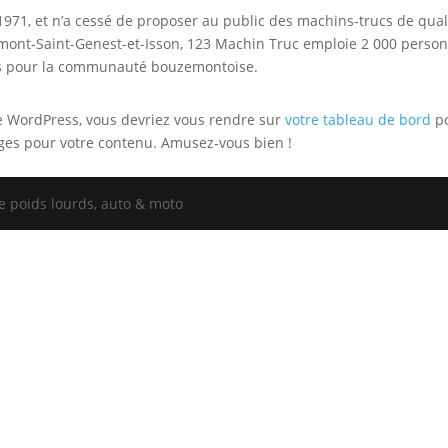
1971, et n’a cessé de proposer au public des machins-trucs de qual
mont-Saint-Genest-et-Isson, 123 Machin Truc emploie 2 000 person
ers pour la communauté bouzemontoise.
 de WordPress, vous devriez vous rendre sur
votre tableau de bord
p
ges pour votre contenu. Amusez-vous bien !
 poids lourds, auto & moto